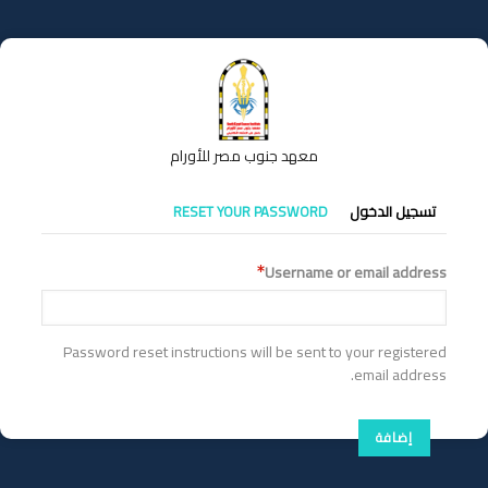
تجاوز
إلى
المحتوى
الرئيسي
معهد جنوب مصر للأورام
التبويبات
تسجيل الدخول
RESET YOUR PASSWORD
الأساسية
Username or email address
Password reset instructions will be sent to your registered
email address.