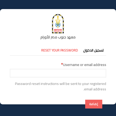
تجاوز
إلى
المحتوى
الرئيسي
معهد جنوب مصر للأورام
التبويبات
تسجيل الدخول
RESET YOUR PASSWORD
الأساسية
Username or email address
Password reset instructions will be sent to your registered
email address.