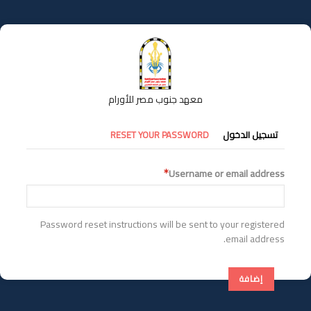
تجاوز
إلى
المحتوى
الرئيسي
معهد جنوب مصر للأورام
التبويبات
تسجيل الدخول
RESET YOUR PASSWORD
الأساسية
Username or email address
Password reset instructions will be sent to your registered
email address.