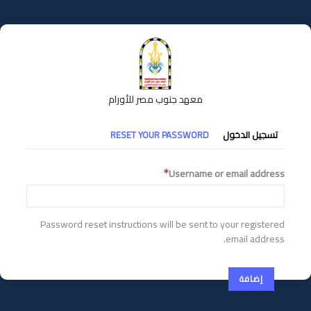
تجاوز
إلى
المحتوى
الرئيسي
معهد جنوب مصر للأورام
التبويبات
تسجيل الدخول
RESET YOUR PASSWORD
الأساسية
Username or email address
Password reset instructions will be sent to your registered
email address.