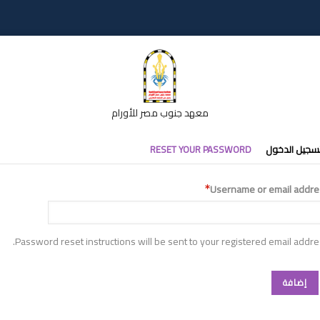
معهد جنوب مصر للأورام
تبويبات
سجيل الدخول
RESET YOUR PASSWORD
أساسية
Username or email addre
Password reset instructions will be sent to your registered email addre