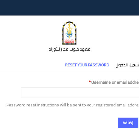
معهد جنوب مصر للأورام
تبويبات
سجيل الدخول
RESET YOUR PASSWORD
أساسية
Username or email addre
Password reset instructions will be sent to your registered email addre