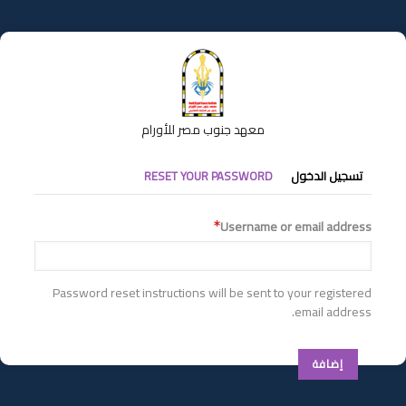
تجاوز
إلى
المحتوى
الرئيسي
معهد جنوب مصر للأورام
التبويبات
تسجيل الدخول
RESET YOUR PASSWORD
الأساسية
Username or email address
Password reset instructions will be sent to your registered
email address.