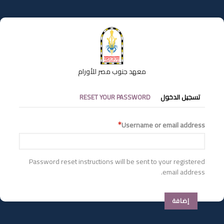
تجاوز
إلى
المحتوى
الرئيسي
معهد جنوب مصر للأورام
التبويبات
تسجيل الدخول
RESET YOUR PASSWORD
الأساسية
Username or email address
Password reset instructions will be sent to your registered
email address.