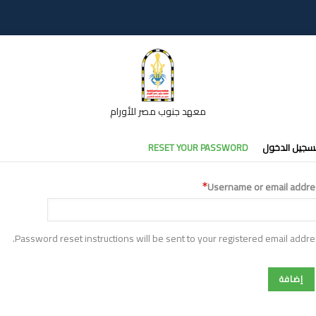
معهد جنوب مصر للأورام
تبويبات
سجيل الدخول
RESET YOUR PASSWORD
أساسية
Username or email addre
Password reset instructions will be sent to your registered email addre