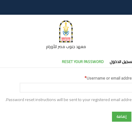
معهد جنوب مصر للأورام
تبويبات
سجيل الدخول
RESET YOUR PASSWORD
أساسية
Username or email addre
Password reset instructions will be sent to your registered email addre