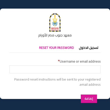
تجاوز
إلى
المحتوى
الرئيسي
معهد جنوب مصر للأورام
التبويبات
تسجيل الدخول
RESET YOUR PASSWORD
الأساسية
Username or email address
Password reset instructions will be sent to your registered
email address.