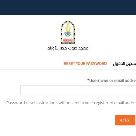
معهد جنوب مصر للأورام
تبويبات
سجيل الدخول
RESET YOUR PASSWORD
أساسية
Username or email addre
Password reset instructions will be sent to your registered email addre