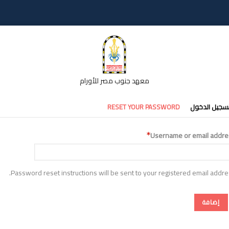
معهد جنوب مصر للأورام
تبويبات
سجيل الدخول
RESET YOUR PASSWORD
أساسية
Username or email addre
Password reset instructions will be sent to your registered email addre