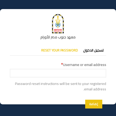
تجاوز
إلى
المحتوى
الرئيسي
معهد جنوب مصر للأورام
التبويبات
تسجيل الدخول
RESET YOUR PASSWORD
الأساسية
Username or email address
Password reset instructions will be sent to your registered
email address.