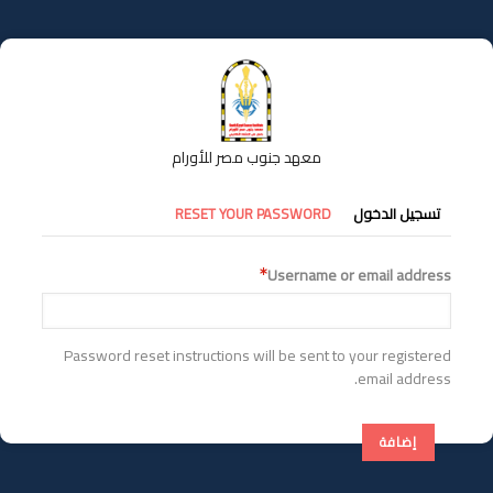
تجاوز
إلى
المحتوى
الرئيسي
معهد جنوب مصر للأورام
التبويبات
تسجيل الدخول
RESET YOUR PASSWORD
الأساسية
Username or email address
Password reset instructions will be sent to your registered
email address.