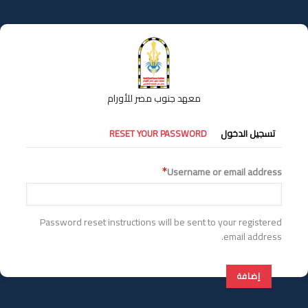
تجاوز
إلى
المحتوى
الرئيسي
معهد جنوب مصر للأورام
التبويبات
تسجيل الدخول
RESET YOUR PASSWORD
الأساسية
Username or email address
Password reset instructions will be sent to your registered
email address.