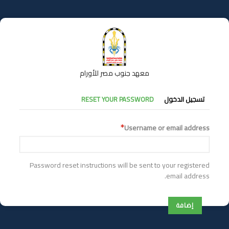
تجاوز
إلى
المحتوى
الرئيسي
معهد جنوب مصر للأورام
التبويبات
تسجيل الدخول
RESET YOUR PASSWORD
الأساسية
Username or email address
Password reset instructions will be sent to your registered
email address.