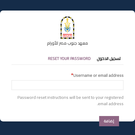
تجاوز
إلى
المحتوى
الرئيسي
معهد جنوب مصر للأورام
التبويبات
تسجيل الدخول
RESET YOUR PASSWORD
الأساسية
Username or email address
Password reset instructions will be sent to your registered
email address.