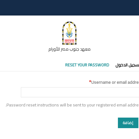
معهد جنوب مصر للأورام
تبويبات
سجيل الدخول
RESET YOUR PASSWORD
أساسية
Username or email addre
Password reset instructions will be sent to your registered email addre