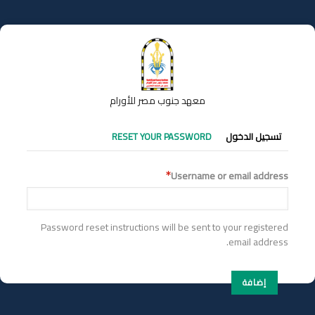
تجاوز
إلى
المحتوى
الرئيسي
معهد جنوب مصر للأورام
التبويبات
تسجيل الدخول
RESET YOUR PASSWORD
الأساسية
Username or email address
Password reset instructions will be sent to your registered
email address.