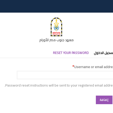
معهد جنوب مصر للأورام
تبويبات
سجيل الدخول
RESET YOUR PASSWORD
أساسية
Username or email addre
Password reset instructions will be sent to your registered email addre