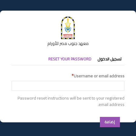
تجاوز
إلى
المحتوى
الرئيسي
معهد جنوب مصر للأورام
التبويبات
تسجيل الدخول
RESET YOUR PASSWORD
الأساسية
Username or email address
Password reset instructions will be sent to your registered
email address.