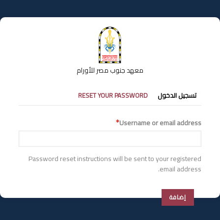
تجاوز
إلى
المحتوى
الرئيسي
معهد جنوب مصر للأورام
التبويبات
تسجيل الدخول
RESET YOUR PASSWORD
الأساسية
Username or email address
Password reset instructions will be sent to your registered
email address.