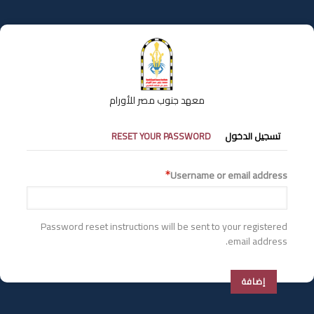
تجاوز
إلى
المحتوى
الرئيسي
معهد جنوب مصر للأورام
التبويبات
تسجيل الدخول
RESET YOUR PASSWORD
الأساسية
Username or email address
Password reset instructions will be sent to your registered
email address.