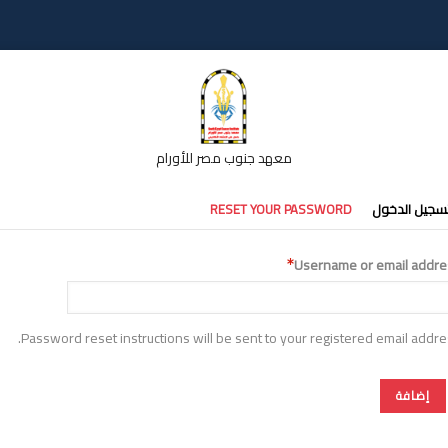
معهد جنوب مصر للأورام
تبويبات
سجيل الدخول
RESET YOUR PASSWORD
أساسية
Username or email addre
Password reset instructions will be sent to your registered email addre