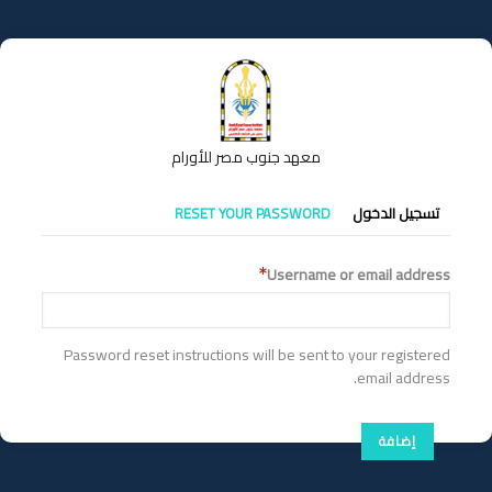
تجاوز
إلى
المحتوى
الرئيسي
معهد جنوب مصر للأورام
التبويبات
تسجيل الدخول
RESET YOUR PASSWORD
الأساسية
Username or email address
Password reset instructions will be sent to your registered
email address.