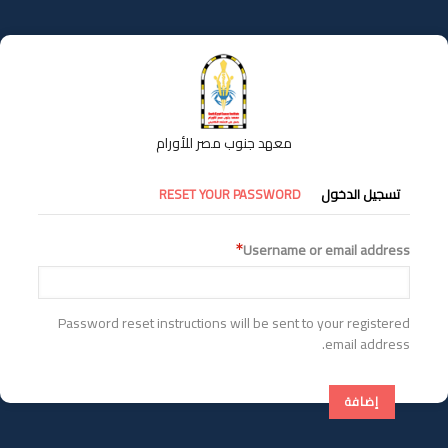
تجاوز
إلى
المحتوى
الرئيسي
معهد جنوب مصر للأورام
التبويبات
تسجيل الدخول
RESET YOUR PASSWORD
الأساسية
Username or email address
Password reset instructions will be sent to your registered
email address.