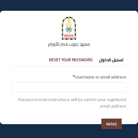
تجاوز
إلى
المحتوى
الرئيسي
معهد جنوب مصر للأورام
التبويبات
تسجيل الدخول
RESET YOUR PASSWORD
الأساسية
Username or email address
Password reset instructions will be sent to your registered
email address.