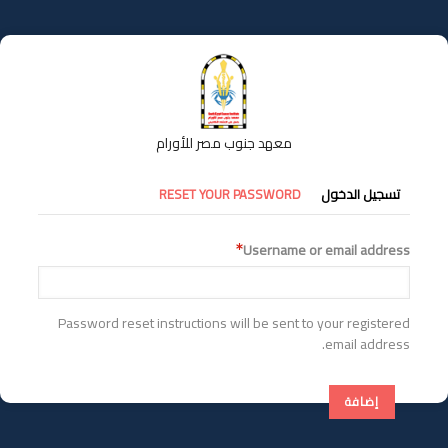
تجاوز
إلى
المحتوى
الرئيسي
معهد جنوب مصر للأورام
التبويبات
تسجيل الدخول
RESET YOUR PASSWORD
الأساسية
Username or email address
Password reset instructions will be sent to your registered
email address.