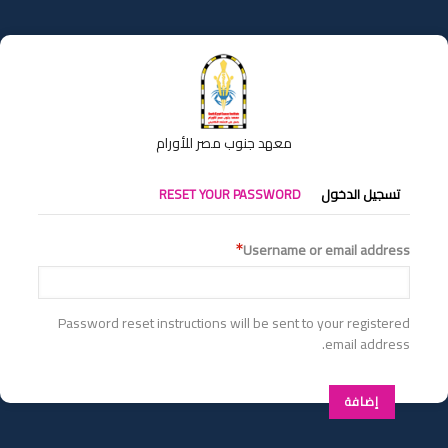
تجاوز
إلى
المحتوى
الرئيسي
معهد جنوب مصر للأورام
التبويبات
تسجيل الدخول
RESET YOUR PASSWORD
الأساسية
Username or email address
Password reset instructions will be sent to your registered
email address.