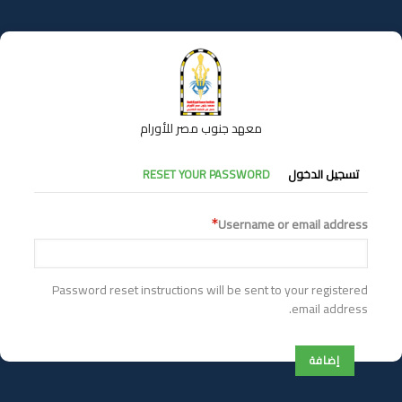
تجاوز
إلى
المحتوى
الرئيسي
معهد جنوب مصر للأورام
التبويبات
تسجيل الدخول
RESET YOUR PASSWORD
الأساسية
Username or email address
Password reset instructions will be sent to your registered
email address.