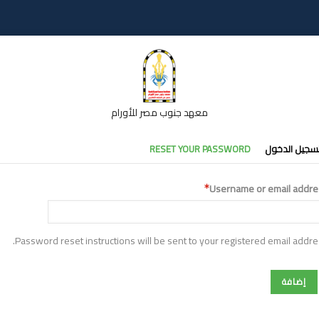
معهد جنوب مصر للأورام
تبويبات
سجيل الدخول
RESET YOUR PASSWORD
أساسية
Username or email addre
Password reset instructions will be sent to your registered email addre