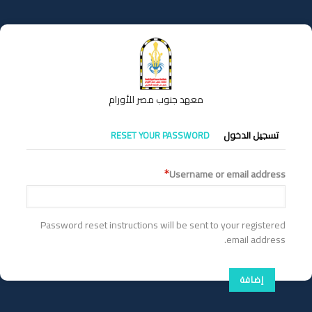
تجاوز
إلى
المحتوى
الرئيسي
معهد جنوب مصر للأورام
التبويبات
تسجيل الدخول
RESET YOUR PASSWORD
الأساسية
Username or email address
Password reset instructions will be sent to your registered
email address.