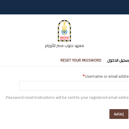
معهد جنوب مصر للأورام
تبويبات
سجيل الدخول
RESET YOUR PASSWORD
أساسية
Username or email addre
Password reset instructions will be sent to your registered email addre