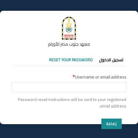
تجاوز
إلى
المحتوى
الرئيسي
معهد جنوب مصر للأورام
التبويبات
تسجيل الدخول
RESET YOUR PASSWORD
الأساسية
Username or email address
Password reset instructions will be sent to your registered
email address.