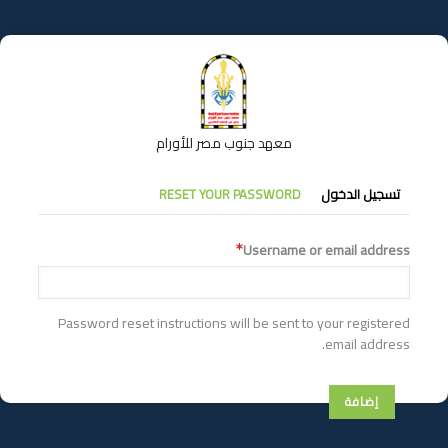
تجاوز
إلى
المحتوى
الرئيسي
معهد جنوب مصر للأورام
التبويبات
تسجيل الدخول
RESET YOUR PASSWORD
الأساسية
Username or email address
Password reset instructions will be sent to your registered
email address.