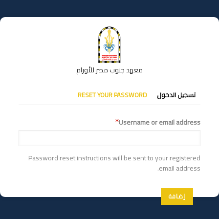
تجاوز
إلى
المحتوى
الرئيسي
معهد جنوب مصر للأورام
التبويبات
تسجيل الدخول
RESET YOUR PASSWORD
الأساسية
Username or email address
Password reset instructions will be sent to your registered
email address.