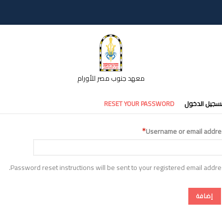
معهد جنوب مصر للأورام
تبويبات
سجيل الدخول
RESET YOUR PASSWORD
أساسية
Username or email addre
Password reset instructions will be sent to your registered email addre