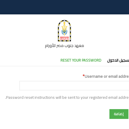
معهد جنوب مصر للأورام
تبويبات
سجيل الدخول
RESET YOUR PASSWORD
أساسية
Username or email addre
Password reset instructions will be sent to your registered email addre