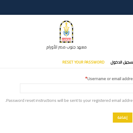
معهد جنوب مصر للأورام
تبويبات
سجيل الدخول
RESET YOUR PASSWORD
أساسية
Username or email addre
Password reset instructions will be sent to your registered email addre