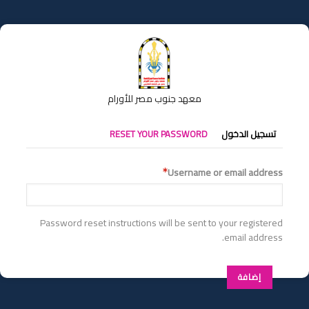
تجاوز
إلى
المحتوى
الرئيسي
معهد جنوب مصر للأورام
التبويبات
تسجيل الدخول
RESET YOUR PASSWORD
الأساسية
Username or email address
Password reset instructions will be sent to your registered
email address.