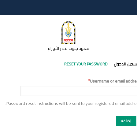
معهد جنوب مصر للأورام
تبويبات
سجيل الدخول
RESET YOUR PASSWORD
أساسية
Username or email addre
Password reset instructions will be sent to your registered email addre