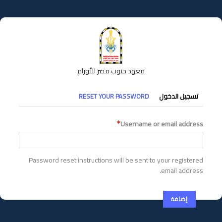
تجاوز
إلى
المحتوى
الرئيسي
معهد جنوب مصر للأورام
التبويبات
تسجيل الدخول
RESET YOUR PASSWORD
الأساسية
Username or email address
Password reset instructions will be sent to your registered
email address.