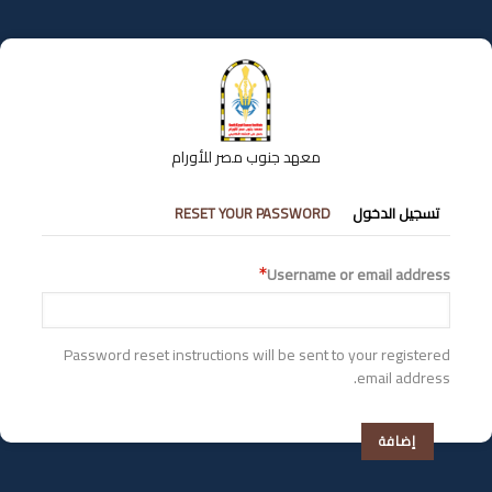
تجاوز
إلى
المحتوى
الرئيسي
معهد جنوب مصر للأورام
التبويبات
تسجيل الدخول
RESET YOUR PASSWORD
الأساسية
Username or email address
Password reset instructions will be sent to your registered
email address.