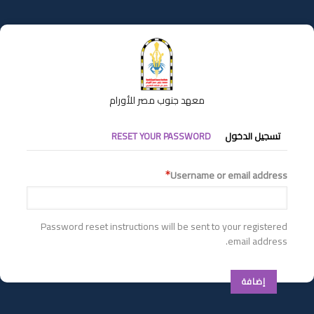
تجاوز
إلى
المحتوى
الرئيسي
معهد جنوب مصر للأورام
التبويبات
تسجيل الدخول
RESET YOUR PASSWORD
الأساسية
Username or email address
Password reset instructions will be sent to your registered
email address.