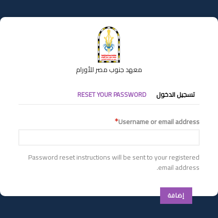
تجاوز
إلى
المحتوى
الرئيسي
معهد جنوب مصر للأورام
التبويبات
تسجيل الدخول
RESET YOUR PASSWORD
الأساسية
Username or email address
Password reset instructions will be sent to your registered
email address.