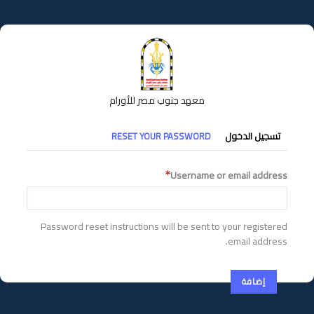
تجاوز
إلى
المحتوى
الرئيسي
معهد جنوب مصر للأورام
التبويبات
تسجيل الدخول
RESET YOUR PASSWORD
الأساسية
Username or email address
Password reset instructions will be sent to your registered
email address.