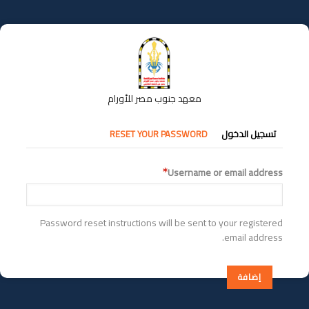
تجاوز
إلى
المحتوى
الرئيسي
معهد جنوب مصر للأورام
التبويبات
تسجيل الدخول
RESET YOUR PASSWORD
الأساسية
Username or email address
Password reset instructions will be sent to your registered
email address.