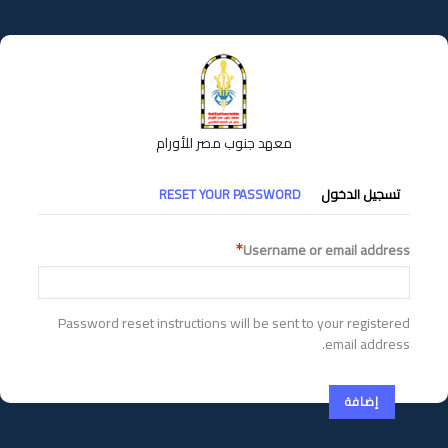
تجاوز
إلى
المحتوى
الرئيسي
معهد جنوب مصر للأورام
التبويبات
تسجيل الدخول
RESET YOUR PASSWORD
الأساسية
Username or email address
Password reset instructions will be sent to your registered
email address.