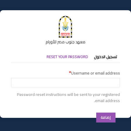
تجاوز
إلى
المحتوى
الرئيسي
معهد جنوب مصر للأورام
التبويبات
تسجيل الدخول
RESET YOUR PASSWORD
الأساسية
Username or email address
Password reset instructions will be sent to your registered
email address.